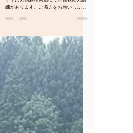
7月17日 13時半から14時半まで漁協す
ぐそばの朝霧橋周辺にて水難救助の訓
練があります。ご協力をお願いしま
す。 7月18日 午前中 益田川鮎釣り大会
が開催されます。大会エリアは益田橋
から浅水橋です。多くの参加者が入り
ますのでご理解ください。ただし、そ
の区間の入川を制限するものではあり
ません。 今月に入り2件の水難事故が
あり2名の方が亡くなられました。川に
入られる方はライフジャケット着用な
ど水難事故対策をお願いします。 ま
た、全国で熊の目撃情報があります
が、下呂市でも例外ではありません。
クマ対策も各自お願いします。