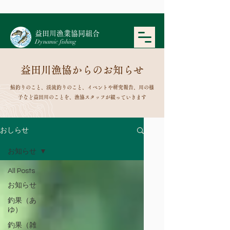
​益田川漁業協同組合
Dynamic fishing
益田川漁協からのお知らせ
鮎釣りのこと、渓流釣りのこと、イベントや研究報告、川の様
子など益田川のことを、漁協スタッフが綴っていきます
おしらせ
お知らせ
All Posts
お知らせ
釣果（あ
ゆ）
釣果（雑