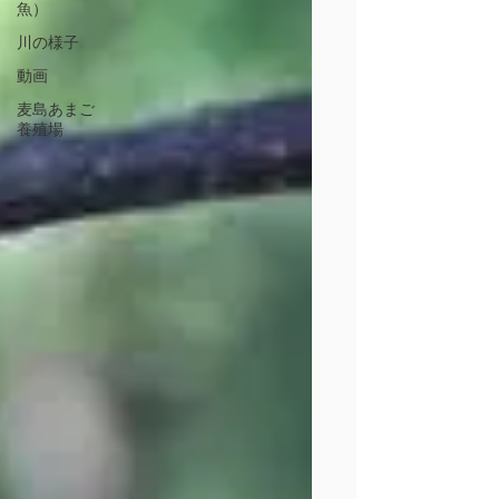
魚）
川の様子
動画
麦島あまご
養殖場