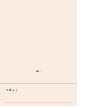
コメント
消防訓練
令和8年鮎釣り大会