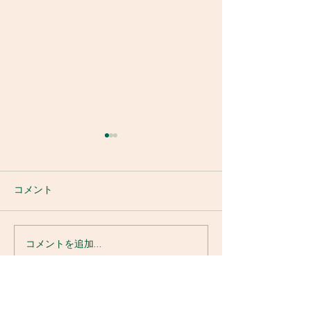
コメント
消防訓練
令和8年鮎釣り大会
コメントを追加…