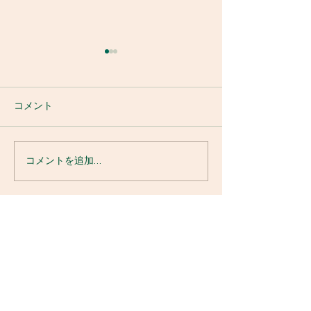
コメント
コメントを追加…
下呂温泉付近、小坂川
ここ数日の釣果
も、小坂本流も良型釣れ
れてます 8.27
ています☺️ 8.29
​益田川漁業協同組合
Dynamic Fishing