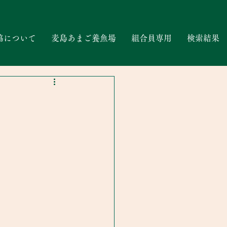
協について
麦島あまご養魚場
組合員専用
検索結果