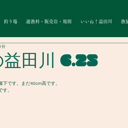
釣り場
遊漁料・販売店・規則
いいね！益田川
漁
1分
益田川 6.25
下です。まだ40cm高です。
です。