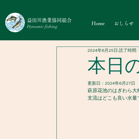
​益田川漁業協同組合
Home
おしらせ
Dynamic fishing
2024年6月25日
読了時間: 
本日の
更新日：
2024年6月27日
萩原花池のはぎわら大橋
支流はどこも良い水量