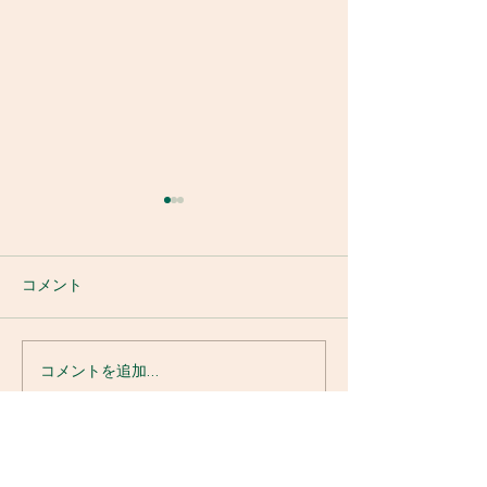
コメント
消防訓練
令和8年鮎釣り大会
コメントを追加…