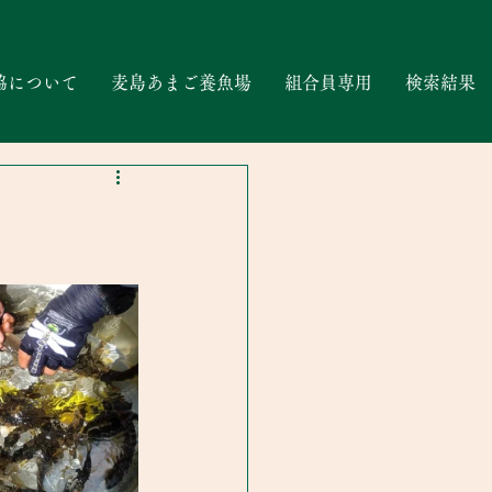
協について
麦島あまご養魚場
組合員専用
検索結果