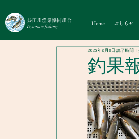
​益田川漁業協同組合
Home
おしらせ
Dynamic fishing
2023年8月6日
読了時間: 
釣果報告