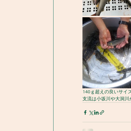
140ｇ超えの良いサイ
支流は小坂川や大洞川