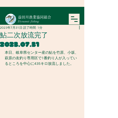
​益田川漁業協同組合
Dynamic fishing
2023年7月31日
読了時間: 1分
鮎二次放流完了
2023.07.31
本日、岐阜県センター産の鮎を竹原、小坂、
萩原の友釣り専用区で1番釣り人が入ってい
るところを中心に435キロ放流しました。