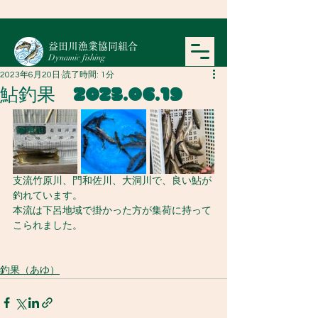
​益田川漁業協同組合
Dynamic fishing
2023年6月20日
読了時間: 1分
鮎釣果 2023.06.19
支流竹原川、門和佐川、大洞川で、良い鮎が
釣れています。
本流は下呂地域で掛かった方が集荷に持って
こられました。
釣果（あゆ）