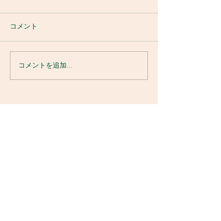
コメント
コメントを追加…
下呂温泉付近、小坂川
ここ数日の釣果
も、小坂本流も良型釣れ
れてます 8.27
ています☺️ 8.29
​益田川漁業協同組合
Dynamic Fishing
509-2506
岐阜県下呂市萩原町羽根2700-25
TEL
0576-52-1035
FAX
0576-52-3733