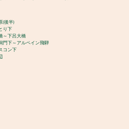
(後半)
とり下
橋～下呂大橋
洞門下～アルペイン飛騨
スコン下
辺