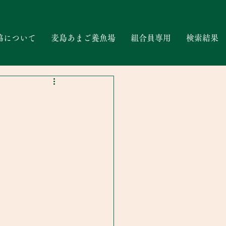
協について
麦島あまご養魚場
組合員専用
検索結果