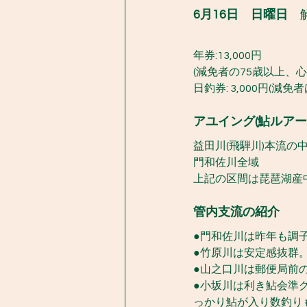
6月16日　日曜日
　
年券:13,000円
(減免者の75歳以上、心
日釣券: 3,000円(減免
アユイング(鮎ルアー
益田川(飛騨川)本流の
門和佐川全域
上記の区間は琵琶湖産
管内支流の紹介
●門和佐川は昨年も調
●竹原川は安定感抜群
●山之口川は郵便局前
●小坂川は利き鮎会準
っかり鮎が入り数釣り