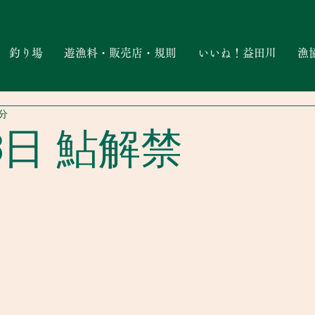
釣り場
遊漁料・販売店・規則
いいね！益田川
漁
1分
6日 鮎解禁