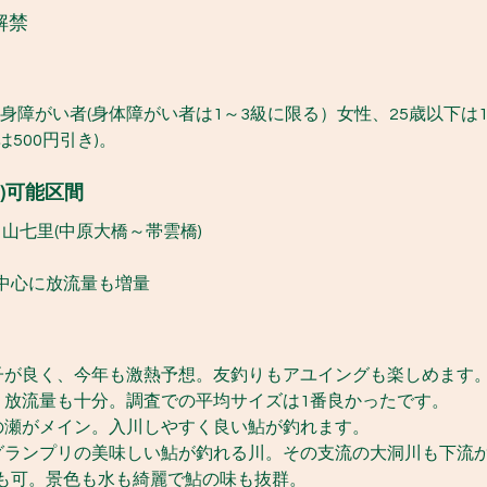
解禁
身障がい者(身体障がい者は1～3級に限る）女性、25歳以下は1,
者は500円引き)。
)可能区間
中山七里(中原大橋～帯雲橋)
中心に放流量も増量
子が良く、今年も激熱予想。友釣りもアユイングも楽しめます
。放流量も十分。調査での平均サイズは1番良かったです。
の瀬がメイン。入川しやすく良い鮎が釣れます。
グランプリの美味しい鮎が釣れる川。その支流の大洞川も下流
も可。景色も水も綺麗で鮎の味も抜群。