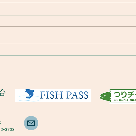
下呂温泉付近、小坂川も、小
坂本流も良型釣れています☺️
8.29
合
5
52-3733