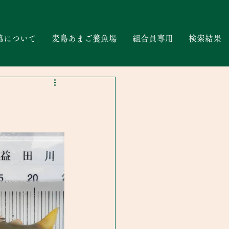
協について
麦島あまご養魚場
組合員専用
検索結果