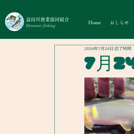
​益田川漁業協同組合
Home
おしらせ
Dynamic fishing
2024年7月24日
読了時間: 
7月2