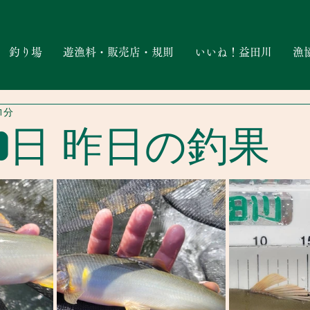
釣り場
遊漁料・販売店・規則
いいね！益田川
漁
1分
4日 昨日の釣果