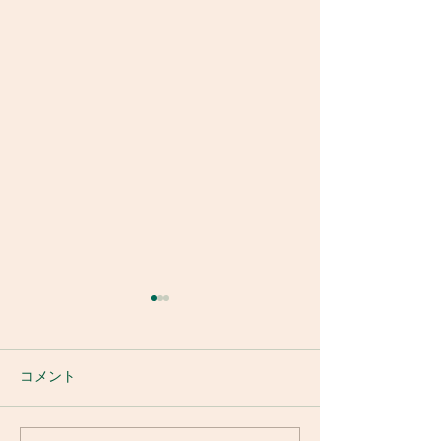
コメント
消防訓練
令和8年鮎釣り大会