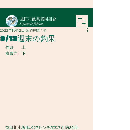
​益田川漁業協同組合
Dynamic fishing
2022年9月12日
読了時間: 1分
9/12週末の釣果
竹原　　上
禅昌寺　下
益田川小坂地区27センチ5本含む約30匹