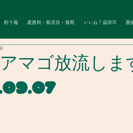
釣り場
遊漁料・販売店・規則
いいね！益田川
漁
1分
大アマゴ放流しま
.09.07