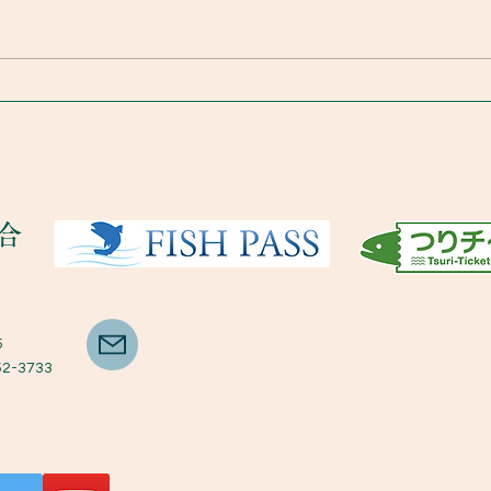
令和8年鮎釣り大会
合
5
52-3733