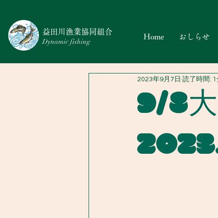
​益田川漁業協同組合
Home
おしらせ
Dynamic fishing
2023年9月7日
読了時間: 
9/8
2023