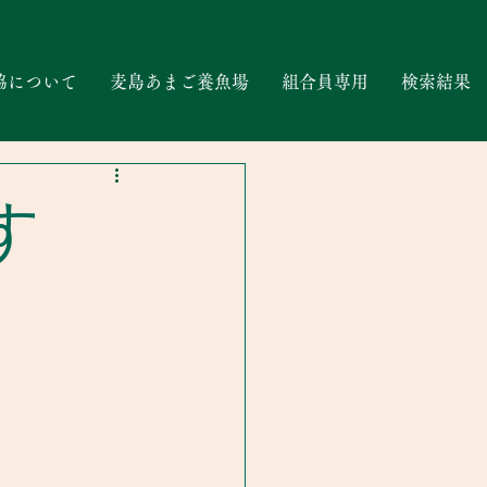
協について
麦島あまご養魚場
組合員専用
検索結果
す