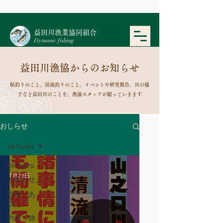
​益田川漁業協同組合
Dynamic fishing
益田川漁協からのお知らせ
鮎釣りのこと、渓流釣りのこと、イベントや研究報告、川の様
子など益田川のことを、漁協スタッフが綴っていきます
おしらせ
All Posts
All Posts
7月23日
お知らせ
釣果（あ
ゆ）
釣果（雑