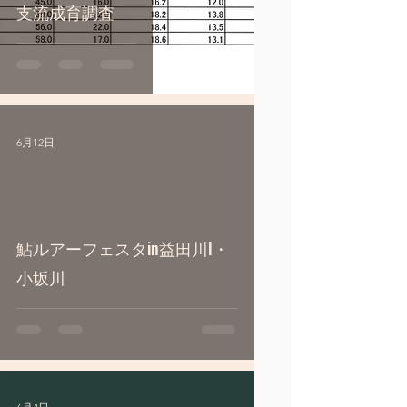
支流成育調査
6月12日
 video
鮎ルアーフェスタin益田川l・
小坂川