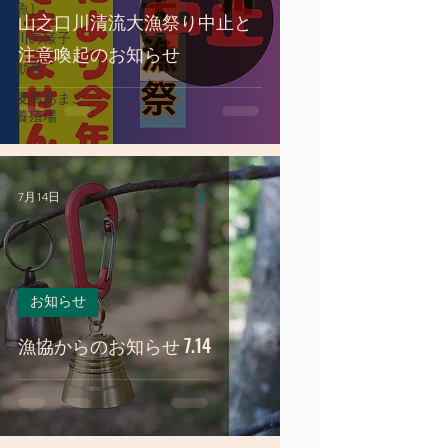
魚）
山之口川清流大漁祭り中止と
川の様子
注意喚起のお知らせ
動画
麦島あまご
養殖場
7月14日
お知らせ
漁協からのお知らせ 7.14