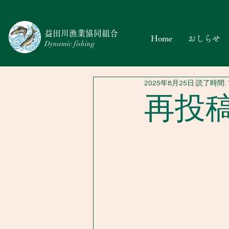
​益田川漁業協同組合
Home
おしらせ
Dynamic fishing
2025年8月25日
読了時間: 
再投