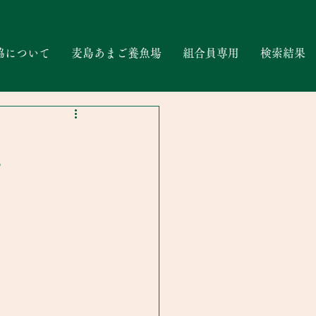
協について
麦島あまご養魚場
組合員専用
検索結果
区