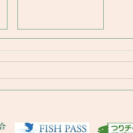
令和8年鮎釣り大会
合