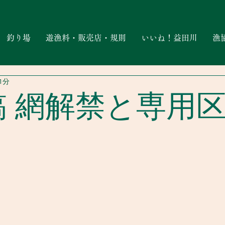
釣り場
遊漁料・販売店・規則
いいね！益田川
漁
1分
稿 網解禁と専用