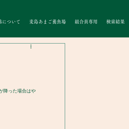
協について
麦島あまご養魚場
組合員専用
検索結果
が降った場合はや