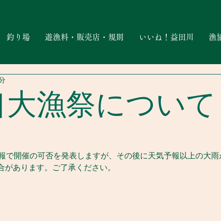
釣り場
遊漁料・販売店・規則
いいね！益田川
漁
1分
口大漁祭について
予報で開催の可否を発表しますが、その後に天気予報以上の大雨
合があります。ご了承ください。