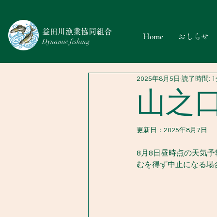
​益田川漁業協同組合
Home
おしらせ
Dynamic fishing
2025年8月5日
読了時間: 
山之
更新日：
2025年8月7日
8月8日昼時点の天気
むを得ず中止になる場