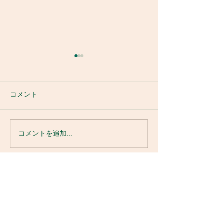
コメント
消防訓練
令和8年鮎釣り大会
コメントを追加…