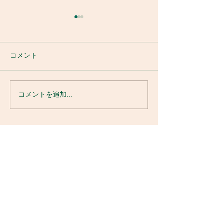
コメント
再投稿 網解禁
コメントを追加…
下呂温泉付近、小坂川
も、小坂本流も良型釣れ
ています☺️ 8.29
​益田川漁業協同組合
Dynamic Fishing
509-2506